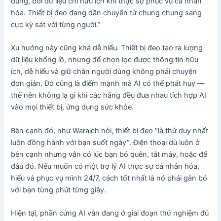
dùng, bởi dữ liệu chỉ hữu ích khi thực sự phục vụ cá nhân
hóa. Thiết bị đeo đang dần chuyển từ chung chung sang
cực kỳ sát với từng người.”
Xu hướng này cũng khá dễ hiểu. Thiết bị đeo tạo ra lượng
dữ liệu khổng lồ, nhưng để chọn lọc được thông tin hữu
ích, dễ hiểu và giữ chân người dùng không phải chuyện
đơn giản. Đó cũng là điểm mạnh mà AI có thể phát huy —
thế nên không lạ gì khi các hãng đều đua nhau tích hợp AI
vào mọi thiết bị, ứng dụng sức khỏe.
Bên cạnh đó, như Waraich nói, thiết bị đeo “là thứ duy nhất
luôn đồng hành với bạn suốt ngày”. Điện thoại dù luôn ở
bên cạnh nhưng vẫn có lúc bạn bỏ quên, tắt máy, hoặc để
đâu đó. Nếu muốn có một trợ lý AI thực sự cá nhân hóa,
hiểu và phục vụ mình 24/7, cách tốt nhất là nó phải gắn bó
với bạn từng phút từng giây.
Hiện tại, phần cứng AI vẫn đang ở giai đoạn thử nghiệm đủ