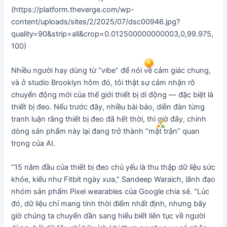
(https://platform.theverge.com/wp-
content/uploads/sites/2/2025/07/dsc00946.jpg?
quality=90&strip=all&crop=0.012500000000003,0,99.975,
100)
Nhiều người hay dùng từ “vibe” để nói về cảm giác chung,
và ở studio Brooklyn hôm đó, tôi thật sự cảm nhận rõ
chuyển động mới của thế giới thiết bị di động — đặc biệt là
thiết bị đeo. Nếu trước đây, nhiều bài báo, diễn đàn từng
tranh luận rằng thiết bị đeo đã hết thời, thì giờ đây, chính
dòng sản phẩm này lại đang trở thành “mặt trận” quan
trọng của AI.
“15 năm đầu của thiết bị đeo chủ yếu là thu thập dữ liệu sức
khỏe, kiểu như Fitbit ngày xưa,” Sandeep Waraich, lãnh đạo
nhóm sản phẩm Pixel wearables của Google chia sẻ. “Lúc
đó, dữ liệu chỉ mang tính thời điểm nhất định, nhưng bây
giờ chúng ta chuyển dần sang hiểu biết liên tục về người