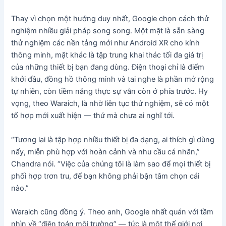
Thay vì chọn một hướng duy nhất, Google chọn cách thử
nghiệm nhiều giải pháp song song. Một mặt là sẵn sàng
thử nghiệm các nền tảng mới như Android XR cho kính
thông minh, mặt khác là tập trung khai thác tối đa giá trị
của những thiết bị bạn đang dùng. Điện thoại chỉ là điểm
khởi đầu, đồng hồ thông minh và tai nghe là phần mở rộng
tự nhiên, còn tiềm năng thực sự vẫn còn ở phía trước. Hy
vọng, theo Waraich, là nhờ liên tục thử nghiệm, sẽ có một
tổ hợp mới xuất hiện — thứ mà chưa ai nghĩ tới.
“Tương lai là tập hợp nhiều thiết bị đa dạng, ai thích gì dùng
nấy, miễn phù hợp với hoàn cảnh và nhu cầu cá nhân,”
Chandra nói. “Việc của chúng tôi là làm sao để mọi thiết bị
phối hợp trơn tru, để bạn không phải bận tâm chọn cái
nào.”
Waraich cũng đồng ý. Theo anh, Google nhất quán với tầm
nhìn về “điện toán môi trường” — tức là một thế giới nơi