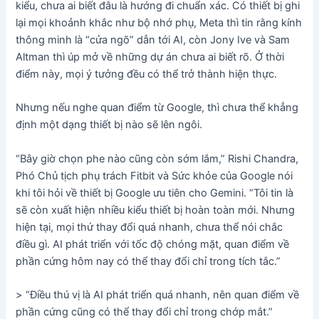
kiểu, chưa ai biết đâu là hướng đi chuẩn xác. Có thiết bị ghi
lại mọi khoảnh khắc như bộ nhớ phụ, Meta thì tin rằng kính
thông minh là “cửa ngõ” dẫn tới AI, còn Jony Ive và Sam
Altman thì úp mở về những dự án chưa ai biết rõ. Ở thời
điểm này, mọi ý tưởng đều có thể trở thành hiện thực.
Nhưng nếu nghe quan điểm từ Google, thì chưa thể khẳng
định một dạng thiết bị nào sẽ lên ngôi.
“Bây giờ chọn phe nào cũng còn sớm lắm,” Rishi Chandra,
Phó Chủ tịch phụ trách Fitbit và Sức khỏe của Google nói
khi tôi hỏi về thiết bị Google ưu tiên cho Gemini. “Tôi tin là
sẽ còn xuất hiện nhiều kiểu thiết bị hoàn toàn mới. Nhưng
hiện tại, mọi thứ thay đổi quá nhanh, chưa thể nói chắc
điều gì. AI phát triển với tốc độ chóng mặt, quan điểm về
phần cứng hôm nay có thể thay đổi chỉ trong tích tắc.”
> “Điều thú vị là AI phát triển quá nhanh, nên quan điểm về
phần cứng cũng có thể thay đổi chỉ trong chớp mắt.”