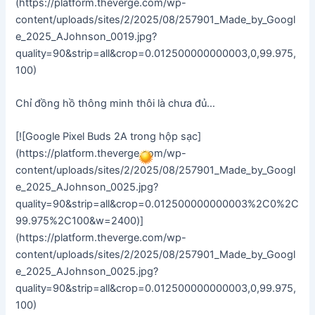
(https://platform.theverge.com/wp-
content/uploads/sites/2/2025/08/257901_Made_by_Googl
e_2025_AJohnson_0019.jpg?
quality=90&strip=all&crop=0.012500000000003,0,99.975,
100)
Chỉ đồng hồ thông minh thôi là chưa đủ…
[![Google Pixel Buds 2A trong hộp sạc]
(https://platform.theverge.com/wp-
content/uploads/sites/2/2025/08/257901_Made_by_Googl
e_2025_AJohnson_0025.jpg?
quality=90&strip=all&crop=0.012500000000003%2C0%2C
99.975%2C100&w=2400)]
(https://platform.theverge.com/wp-
content/uploads/sites/2/2025/08/257901_Made_by_Googl
e_2025_AJohnson_0025.jpg?
quality=90&strip=all&crop=0.012500000000003,0,99.975,
100)