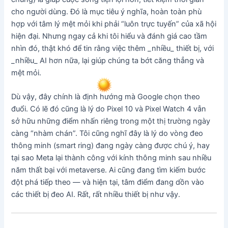
cho người dùng. Đó là mục tiêu ý nghĩa, hoàn toàn phù
hợp với tâm lý mệt mỏi khi phải “luôn trực tuyến” của xã hội
hiện đại. Nhưng ngay cả khi tôi hiểu và đánh giá cao tầm
nhìn đó, thật khó để tin rằng việc thêm _nhiều_ thiết bị, với
_nhiều_ AI hơn nữa, lại giúp chúng ta bớt căng thẳng và
mệt mỏi.
Dù vậy, đây chính là định hướng mà Google chọn theo
đuổi. Có lẽ đó cũng là lý do Pixel 10 và Pixel Watch 4 vẫn
sở hữu những điểm nhấn riêng trong một thị trường ngày
càng “nhàm chán”. Tôi cũng nghĩ đây là lý do vòng đeo
thông minh (smart ring) đang ngày càng được chú ý, hay
tại sao Meta lại thành công với kính thông minh sau nhiều
năm thất bại với metaverse. Ai cũng đang tìm kiếm bước
đột phá tiếp theo — và hiện tại, tâm điểm đang dồn vào
các thiết bị đeo AI. Rất, rất nhiều thiết bị như vậy.