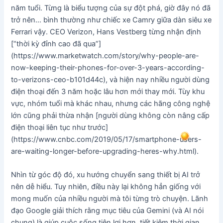
năm tuổi. Từng là biểu tượng của sự đột phá, giờ đây nó đã
trở nên… bình thường như chiếc xe Camry giữa dàn siêu xe
Ferrari vậy. CEO Verizon, Hans Vestberg từng nhận định
[“thời kỳ đỉnh cao đã qua”]
(https://www.marketwatch.com/story/why-people-are-
now-keeping-their-phones-for-over-3-years-according-
to-verizons-ceo-b101d44c), và hiện nay nhiều người dùng
điện thoại đến 3 năm hoặc lâu hơn mới thay mới. Tùy khu
vực, nhóm tuổi mà khác nhau, nhưng các hãng công nghệ
lớn cũng phải thừa nhận [người dùng không còn nâng cấp
điện thoại liên tục như trước]
(https://www.cnbc.com/2019/05/17/smartphone-users-
are-waiting-longer-before-upgrading-heres-why.html).
Nhìn từ góc độ đó, xu hướng chuyển sang thiết bị AI trở
nên dễ hiểu. Tuy nhiên, điều này lại không hẳn giống với
mong muốn của nhiều người mà tôi từng trò chuyện. Lãnh
đạo Google giải thích rằng mục tiêu của Gemini (và AI nói
chung) là giúp cuộc sống tiện lợi hơn, tiết kiệm thời gian