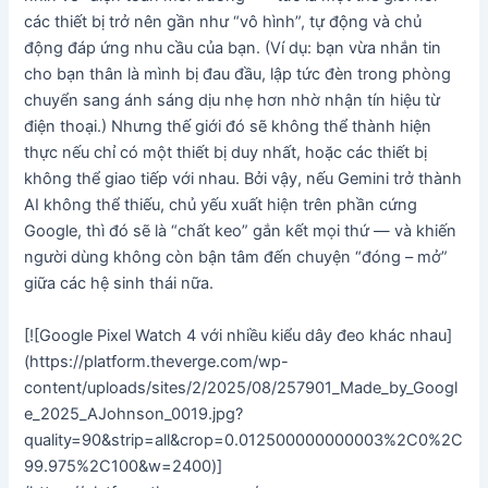
các thiết bị trở nên gần như “vô hình”, tự động và chủ
động đáp ứng nhu cầu của bạn. (Ví dụ: bạn vừa nhắn tin
cho bạn thân là mình bị đau đầu, lập tức đèn trong phòng
chuyển sang ánh sáng dịu nhẹ hơn nhờ nhận tín hiệu từ
điện thoại.) Nhưng thế giới đó sẽ không thể thành hiện
thực nếu chỉ có một thiết bị duy nhất, hoặc các thiết bị
không thể giao tiếp với nhau. Bởi vậy, nếu Gemini trở thành
AI không thể thiếu, chủ yếu xuất hiện trên phần cứng
Google, thì đó sẽ là “chất keo” gắn kết mọi thứ — và khiến
người dùng không còn bận tâm đến chuyện “đóng – mở”
giữa các hệ sinh thái nữa.
[![Google Pixel Watch 4 với nhiều kiểu dây đeo khác nhau]
(https://platform.theverge.com/wp-
content/uploads/sites/2/2025/08/257901_Made_by_Googl
e_2025_AJohnson_0019.jpg?
quality=90&strip=all&crop=0.012500000000003%2C0%2C
99.975%2C100&w=2400)]