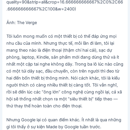
quality=90&strip=all&crop=16.666666666667%2C0%2C66
.666666666667%2C100&w=2400)
Ảnh: The Verge
Tôi luôn mong muốn có một thiết bị có thể đáp ứng mọi
nhu cầu của mình. Nhưng thực tế, mỗi lần đi làm, tôi lại
mang theo nào là điện thoại (thậm chí hai cái), sạc dự
phòng, laptop, Kindle, sản phẩm mới đang dùng thử và ít
nhất một cặp tai nghe không dây. Trong ba lô lúc nào cũng
có một túi dây sạc, đầu chuyển, còn trên người thì đeo từ
hai đến bốn thiết bị thông minh. Nói cách khác, tôi là kiểu
người thích có càng nhiều thiết bị càng tốt. Tôi vẫn nghĩ,
rồi sẽ đến lúc các “ông lớn” công nghệ cùng ngồi lại, cả xã
hội sẽ thống nhất chọn ra một “siêu thiết bị” tiếp theo —
thứ thay thế hoàn toàn cho điện thoại.
Nhưng Google lại có quan điểm khác. Ít nhất là qua những
gì tôi thấy ở sự kiện Made by Google tuần trước.