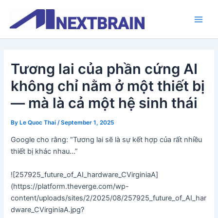
Skip
Main
to
Men
content
Tương lai của phần cứng AI
không chỉ nằm ở một thiết bị
— mà là cả một hệ sinh thái
By
Le Quoc Thai
/
September 1, 2025
Google cho rằng: “Tương lai sẽ là sự kết hợp của rất nhiều
thiết bị khác nhau…”
![257925_future_of_AI_hardware_CVirginiaA]
(https://platform.theverge.com/wp-
content/uploads/sites/2/2025/08/257925_future_of_AI_har
dware_CVirginiaA.jpg?