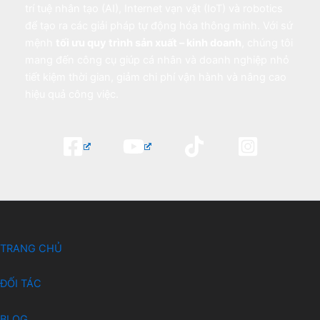
trí tuệ nhân tạo (AI), Internet vạn vật (IoT) và robotics
để tạo ra các giải pháp tự động hóa thông minh. Với sứ
mệnh
tối ưu quy trình sản xuất – kinh doanh
, chúng tôi
mang đến công cụ giúp cá nhân và doanh nghiệp nhỏ
tiết kiệm thời gian, giảm chi phí vận hành và nâng cao
hiệu quả công việc.
TRANG CHỦ
ĐỐI TÁC
BLOG