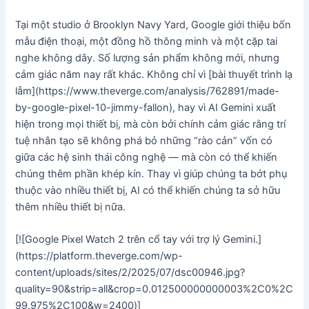
Tại một studio ở Brooklyn Navy Yard, Google giới thiệu bốn
mẫu điện thoại, một đồng hồ thông minh và một cặp tai
nghe không dây. Số lượng sản phẩm không mới, nhưng
cảm giác năm nay rất khác. Không chỉ vì [bài thuyết trình lạ
lẫm](https://www.theverge.com/analysis/762891/made-
by-google-pixel-10-jimmy-fallon), hay vì AI Gemini xuất
hiện trong mọi thiết bị, mà còn bởi chính cảm giác rằng trí
tuệ nhân tạo sẽ không phá bỏ những “rào cản” vốn có
giữa các hệ sinh thái công nghệ — mà còn có thể khiến
chúng thêm phần khép kín. Thay vì giúp chúng ta bớt phụ
thuộc vào nhiều thiết bị, AI có thể khiến chúng ta sở hữu
thêm nhiều thiết bị nữa.
[![Google Pixel Watch 2 trên cổ tay với trợ lý Gemini.]
(https://platform.theverge.com/wp-
content/uploads/sites/2/2025/07/dsc00946.jpg?
quality=90&strip=all&crop=0.012500000000003%2C0%2C
99.975%2C100&w=2400)]