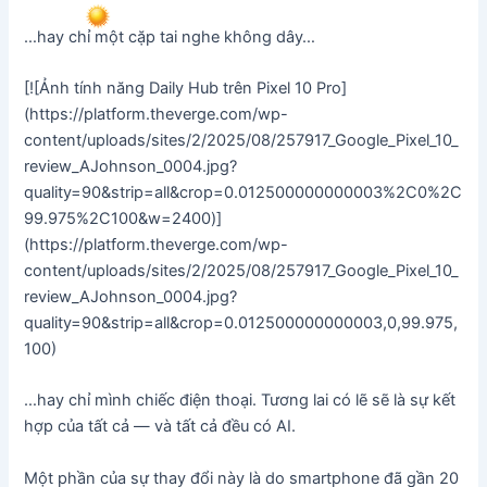
…hay chỉ một cặp tai nghe không dây…
[![Ảnh tính năng Daily Hub trên Pixel 10 Pro]
(https://platform.theverge.com/wp-
content/uploads/sites/2/2025/08/257917_Google_Pixel_10_
review_AJohnson_0004.jpg?
quality=90&strip=all&crop=0.012500000000003%2C0%2C
99.975%2C100&w=2400)]
(https://platform.theverge.com/wp-
content/uploads/sites/2/2025/08/257917_Google_Pixel_10_
review_AJohnson_0004.jpg?
quality=90&strip=all&crop=0.012500000000003,0,99.975,
100)
…hay chỉ mình chiếc điện thoại. Tương lai có lẽ sẽ là sự kết
hợp của tất cả — và tất cả đều có AI.
Một phần của sự thay đổi này là do smartphone đã gần 20