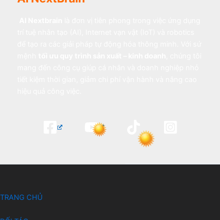
AI Nextbrain
là đơn vị tiên phong trong việc ứng dụng
trí tuệ nhân tạo (AI), Internet vạn vật (IoT) và robotics
để tạo ra các giải pháp tự động hóa thông minh. Với sứ
mệnh
tối ưu quy trình sản xuất – kinh doanh
, chúng tôi
mang đến công cụ giúp cá nhân và doanh nghiệp nhỏ
tiết kiệm thời gian, giảm chi phí vận hành và nâng cao
hiệu quả công việc.
TRANG CHỦ