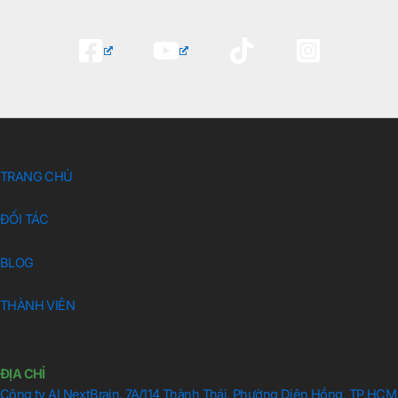
TRANG CHỦ
ĐỐI TÁC
BLOG
THÀNH VIÊN
ĐỊA CHỈ
Công ty AI NextBrain, 7A/114 Thành Thái, Phường Diên Hồng, TP.HCM