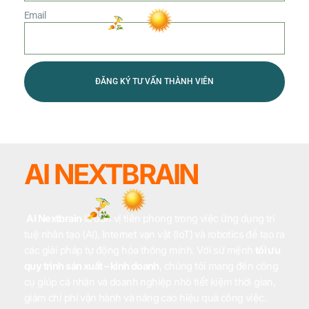
Email
ĐĂNG KÝ TƯ VẤN THÀNH VIÊN
AI NEXTBRAIN
AI Nextbrain
là đơn vị tiên phong trong việc ứng dụng trí
tuệ nhân tạo (AI), Internet vạn vật (IoT) và robotics để tạo ra
các giải pháp tự động hóa thông minh. Với sứ mệnh
tối ưu
quy trình sản xuất – kinh doanh
, chúng tôi mang đến công
cụ giúp cá nhân và doanh nghiệp nhỏ tiết kiệm thời gian,
giảm chi phí vận hành và nâng cao hiệu quả công việc.