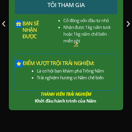
I THAM GIA
TÔI T
Cổ đông vốn đầu tư nhỏ
QUÀ TẶNG
Nhận được 1kg nấm tươi
hoặc 1kg nấm chế biến
miễn phí
BẠN SẼ NHẬN Đ
Chương trìn
ỘI TRẢI NGHIỆM:
Chương trình
i bạn khám phá Trồng Nấm
Chương trình
iệm hương vị Nấm chế biến
VIÊN TRẢI NGHIỆM
THÀNH VIÊN H
 hành trình của Nấm
Đầu tư thông minh c