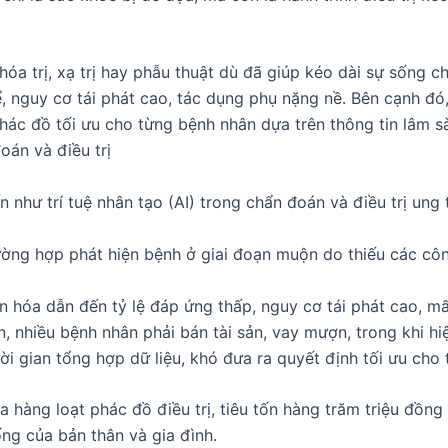
óa trị, xạ trị hay phẫu thuật dù đã giúp kéo dài sự sống 
ể, nguy cơ tái phát cao, tác dụng phụ nặng nề. Bên cạnh đ
phác đồ tối ưu cho từng bệnh nhân dựa trên thông tin lâm 
oán và điều trị
 như trí tuệ nhân tạo (AI) trong chẩn đoán và điều trị ung
ờng hợp phát hiện bệnh ở giai đoạn muộn do thiếu các công
 hóa dẫn đến tỷ lệ đáp ứng thấp, nguy cơ tái phát cao, mất
 lớn, nhiều bệnh nhân phải bán tài sản, vay mượn, trong khi 
hời gian tổng hợp dữ liệu, khó đưa ra quyết định tối ưu cho
a hàng loạt phác đồ điều trị, tiêu tốn hàng trăm triệu đồ
ng của bản thân và gia đình.