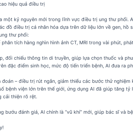
ao hiệu quả điều trị
ra một kỷ nguyên mới trong lĩnh vực điều trị ung thư phổi.
c đồ điều trị cá nhân hóa dựa trên dữ liệu lớn về gen, hồ 
ung thư phổi:
ể phân tích hàng nghìn hình ảnh CT, MRI trong vài phút, p
ợp, đối chiếu thông tin di truyền, giúp lựa chọn thuốc và 
rên đặc điểm sinh học, mức độ tiến triển bệnh, AI đưa ra ph
ẩn đoán – điều trị rút ngắn, giảm thiểu các bước thử nghiệm 
ố bệnh viện lớn trên thế giới, ứng dụng AI đã giúp tăng tỷ
cải thiện rõ rệt.
 bướu đánh giá, AI chính là “vũ khí” mới, giúp bác sĩ và bệ
y!