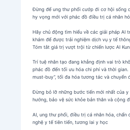
Đừng để ung thư phổi cướp đi cơ hội sống q
hy vọng mới với phác đồ điều trị cá nhân hóa
Hãy chủ động tìm hiểu về các giải pháp AI tr
khám để được trải nghiệm dịch vụ y tế thông
Tóm tắt giá trị vượt trội từ chiến lược AI K
Trí tuệ nhân tạo đang khẳng định vai trò kh
phác đồ đến tối ưu hóa chi phí và thời gian.
must-buy”, tối đa hóa tương tác và chuyển 
Đừng bỏ lỡ những bước tiến mới nhất của y 
hướng, bảo vệ sức khỏe bản thân và cộng đ
AI, ung thư phổi, điều trị cá nhân hóa, chẩn
nghệ y tế tiên tiến, tương lai y học